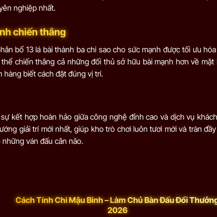
uyên nghiệp nhất.
ành chiến thắng
phân bổ 13 lá bài thành ba chi sao cho sức mạnh được tối ưu hóa
thể chiến thắng cả những đối thủ sở hữu bài mạnh hơn về mặt
hàng biết cách đặt đúng vị trí.
sự kết hợp hoàn hảo giữa công nghệ đỉnh cao và dịch vụ khách h
 giải trí mới nhất, giúp kho trò chơi luôn tươi mới và tràn đầy
ào những ván đấu cân não.
Cách Tính Chi Mậu Binh – Làm Chủ Bàn Đấu Đổi Thưởn
2026