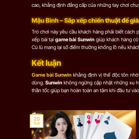
cao, khẳng định đẳng cấp của những tay chơi ch
Mậu Binh – Sắp xếp chiến thuật để gi
Trò chơi này yêu cầu khách hàng phải biết cách 
xếp bài tại
game bài Sunwin
giúp khách hàng có 
Cù lũ mang lại số điểm thưởng khổng lồ nếu khách 
Kết luận
Game bài Sunwin
khẳng định vị thế độc tôn nhờ 
dùng.
Sunwin
không ngừng cập nhật những xu hướng
thần tốc giúp bạn hoàn toàn an tâm khi đầu tư v
20
Th4