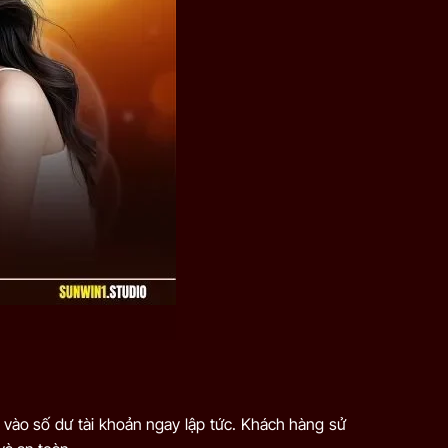
 vào số dư tài khoản ngay lập tức. Khách hàng sử