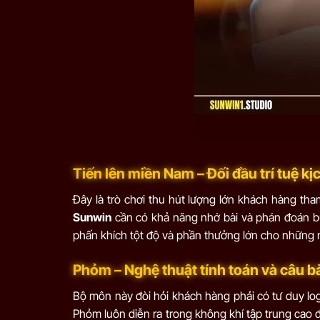
Tiến lên miền Nam – Đối đầu trí tuệ kịc
Đây là trò chơi thu hút lượng lớn khách hàng tha
Sunwin
cần có khả năng nhớ bài và phán đoán bư
phấn khích tột độ và phần thưởng lớn cho những 
Phỏm – Nghệ thuật tính toán và câu bà
Bộ môn này đòi hỏi khách hàng phải có tư duy lo
Phỏm luôn diễn ra trong không khí tập trung cao đ