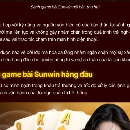
Sảnh game bài Sunwin nổi bật, thu hút
 hợp với kỹ năng và nguồn vốn hiện có của bản thân tại sảnh
g
 mới mẻ liên tục và không gây nhàm chán trong quá trình trải ngh
hỉ sau vài thao tác chạm trên màn hình điện thoại.
ng được bảo vệ bởi lớp mã hóa đa tầng nhằm ngăn chặn mọi sự xâ
ưu tiên hàng đầu cho quyền riêng tư và sự an toàn của tài sản kh
 game bài Sunwin hàng đầu
ừ sự minh bạch trong khâu trả thưởng và tốc độ xử lý các lệnh 
ách vận hành của đội ngũ quản trị hệ thống.