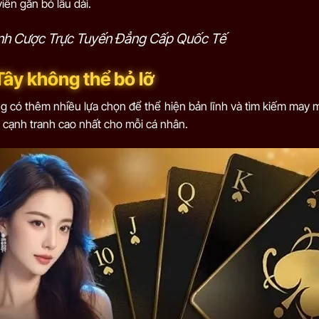
viên gắn bó lâu dài.
nh Cược Trực Tuyến Đẳng Cấp Quốc Tế
ây không thể bỏ lỡ
ng có thêm nhiều lựa chọn để thể hiện bản lĩnh và tìm kiếm may
 cạnh tranh cao nhất cho mỗi cá nhân.