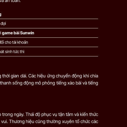
và an toàn.
g
 đợi
ơi
game bài Sunwin
ối cho tài khoản
át sinh tức thì
 thời gian dài. Các hiệu ứng chuyển động khi chia
 thanh sống động mô phỏng tiếng xào bài và tiếng
o trong ngày. Thái độ phục vụ tận tâm và kiến thức
 vui. Thương hiệu cũng thường xuyên tổ chức các