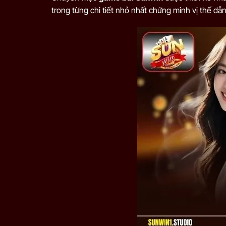
trong từng chi tiết nhỏ nhất chứng minh vị thế dẫn