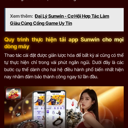
Xem thêm:
Đại Lý Sunwin - Cơ Hội Hợp Tác Làm
Giàu Cùng Cổng Game Uy Tín
Quy trình thực hiện tải app Sunwin cho mọi
dòng máy
Thao tác cài đặt được giản lược hóa để bất kỳ ai cũng có thể
tự thực hiện chỉ trong vài phút ngắn ngủi. Dưới đây là các
bước cụ thể dành cho hai hệ điều hành phổ biến nhất hiện
nay nhằm đảm bảo thành công ngay từ lần đầu.