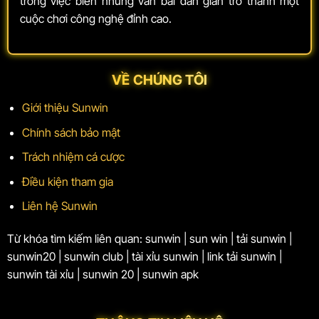
trong việc biến những ván bài dân gian trở thành một
cuộc chơi công nghệ đỉnh cao.
VỀ CHÚNG TÔI
Giới thiệu Sunwin
Chính sách bảo mật
Trách nhiệm cá cược
Điều kiện tham gia
Liên hệ Sunwin
Từ khóa tìm kiếm liên quan: sunwin | sun win | tải sunwin |
sunwin20 | sunwin club | tài xỉu sunwin | link tải sunwin |
sunwin tài xỉu | sunwin 20 | sunwin apk