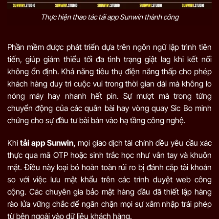
Thực hiện thao tác tải app Sunwin thành công
Phần mềm được phát triển dựa trên ngôn ngữ lập trình tiên
tiến, giúp giảm thiểu tối đa tình trạng giật lag khi kết nối
không ổn định. Khả năng tiêu thụ điện năng thấp cho phép
khách hàng duy trì cuộc vui trong thời gian dài mà không lo
nóng máy hay nhanh hết pin. Sự mượt mà trong từng
chuyển động của các quân bài hay vòng quay Sic Bo minh
chứng cho sự đầu tư bài bản vào hạ tầng công nghệ.
Khi
tải app Sunwin,
mọi giao dịch tài chính đều yêu cầu xác
thực qua mã OTP hoặc sinh trắc học như vân tay và khuôn
mặt. Điều này loại bỏ hoàn toàn rủi ro bị đánh cắp tài khoản
so với việc lưu mật khẩu trên các trình duyệt web công
cộng. Các chuyên gia bảo mật hàng đầu đã thiết lập hàng
rào lửa vững chắc để ngăn chặn mọi sự xâm nhập trái phép
từ bên ngoài vào dữ liệu khách hàng.