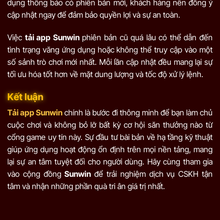
dụng thông báo có phiên bản mới, khách hàng nên đồng ý
cập nhật ngay để đảm bảo quyền lợi và sự an toàn.
Việc
tải app Sunwin
phiên bản cũ quá lâu có thể dẫn đến
tình trạng văng ứng dụng hoặc không thể truy cập vào một
số sảnh trò chơi mới nhất. Mỗi lần cập nhật đều mang lại sự
tối ưu hóa tốt hơn về mặt dung lượng và tốc độ xử lý lệnh.
Kết luận
Tải app Sunwin
chính là bước đi thông minh để bạn làm chủ
cuộc chơi và không bỏ lỡ bất kỳ cơ hội săn thưởng nào từ
cổng game uy tín này. Sự đầu tư bài bản về hạ tầng kỹ thuật
giúp ứng dụng hoạt động ổn định trên mọi nền tảng, mang
lại sự an tâm tuyệt đối cho người dùng. Hãy cùng tham gia
vào cộng đồng
Sunwin
để trải nghiệm dịch vụ CSKH tận
tâm và nhận những phần quà tri ân giá trị nhất.