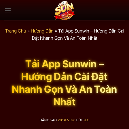
Bỏ
qua
nội
dung
Trang Chủ
»
Hướng Dẫn
»
Tải App Sunwin – Hướng Dẫn Cài
Đặt Nhanh Gọn Và An Toàn Nhất
Tải App Sunwin –
Hướng Dẫn Cài Đặt
Nhanh Gọn Và An Toàn
Nhất
ĐĂNG VÀO
20/04/2026
BỞI
SEO