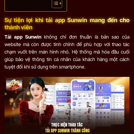
Sự tiện lợi khi tải app Sunwin mang đến cho
thành viên
Tải app Sunwin
không chỉ đơn thuần là bản sao của
website mà còn được tinh chỉnh để phù hợp với thao tác
chạm vuốt trên màn hình nhỏ. Hệ thống mã hóa đầu cuối
giúp bảo vệ thông tin cá nhân của khách hàng một cách
tuyệt đối khi sử dụng trên smartphone.