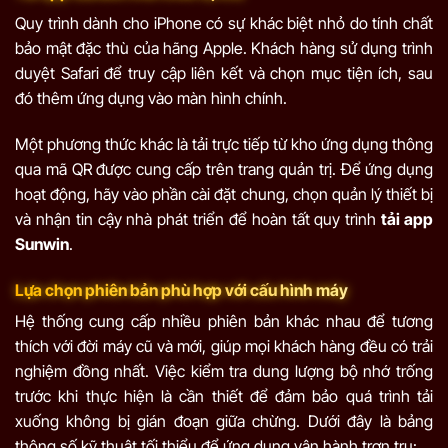
Quy trình dành cho iPhone có sự khác biệt nhỏ do tính chất
bảo mật đặc thù của hãng Apple. Khách hàng sử dụng trình
duyệt Safari để truy cập liên kết và chọn mục tiện ích, sau
đó thêm ứng dụng vào màn hình chính.
Một phương thức khác là tải trực tiếp từ kho ứng dụng thông
qua mã QR được cung cấp trên trang quản trị. Để ứng dụng
hoạt động, hãy vào phần cài đặt chung, chọn quản lý thiết bị
và nhận tin cậy nhà phát triển để hoàn tất quy trình
tải app
Sunwin
.
Lựa chọn phiên bản phù hợp với cấu hình máy
Hệ thống cung cấp nhiều phiên bản khác nhau để tương
thích với đời máy cũ và mới, giúp mọi khách hàng đều có trải
nghiệm đồng nhất. Việc kiểm tra dung lượng bộ nhớ trống
trước khi thực hiện là cần thiết để đảm bảo quá trình tải
xuống không bị gián đoạn giữa chừng. Dưới đây là bảng
thông số kỹ thuật tối thiểu để ứng dụng vận hành trơn tru: