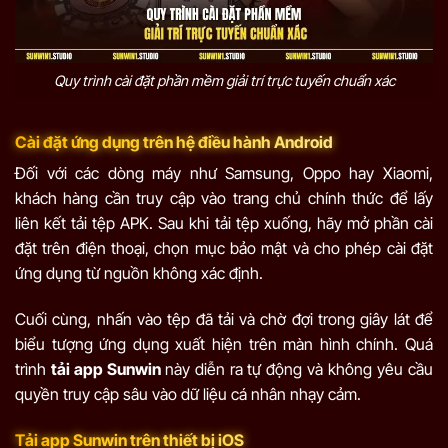
Quy trình cài đặt phần mềm giải trí trực tuyến chuẩn xác
Cài đặt ứng dụng trên hệ điều hành Android
Đối với các dòng máy như Samsung, Oppo hay Xiaomi,
khách hàng cần truy cập vào trang chủ chính thức để lấy
liên kết tải tệp APK. Sau khi tải tệp xuống, hãy mở phần cài
đặt trên điện thoại, chọn mục bảo mật và cho phép cài đặt
ứng dụng từ nguồn không xác định.
Cuối cùng, nhấn vào tệp đã tải và chờ đợi trong giây lát để
biểu tượng ứng dụng xuất hiện trên màn hình chính. Quá
trình
tải app Sunwin
này diễn ra tự động và không yêu cầu
quyền truy cập sâu vào dữ liệu cá nhân nhạy cảm.
Tải app Sunwin trên thiết bị iOS