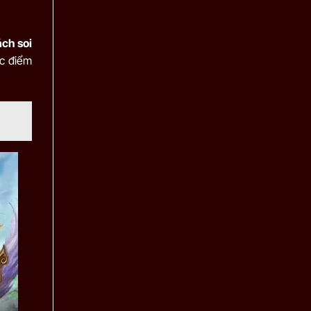
ch soi
ặc điểm