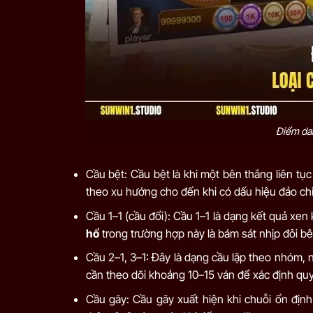
Điểm dan
Cầu bệt: Cầu bệt là khi một bên thắng liên tục
theo xu hướng cho đến khi có dấu hiệu đảo ch
Cầu 1–1 (cầu đổi): Cầu 1–1 là dạng kết quả xen
hổ
trong trường hợp này là bám sát nhịp đôi bê
Cầu 2–1, 3–1: Đây là dạng cầu lặp theo nhóm,
cần theo dõi khoảng 10–15 ván để xác định quy 
Cầu gãy: Cầu gãy xuất hiện khi chuỗi ổn địn