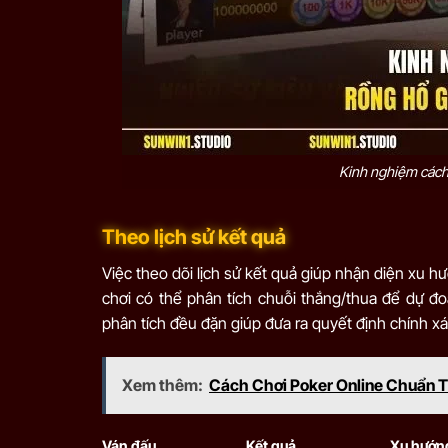
Kinh nghiệm cách 
Theo lịch sử kết quả
Việc theo dõi lịch sử kết quả giúp nhận diện xu h
chơi có thể phân tích chuỗi thắng/thua để dự đo
phân tích đều đặn giúp đưa ra quyết định chính x
Xem thêm:
Cách Chơi Poker Online Chuẩn T
Ván đấu
Kết quả
Xu hướn