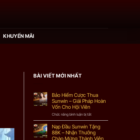
KHUYẾN MÃI
BÀI VIẾT MỚI NHẤT
Bảo Hiểm Cược Thua
Sunwin – Giải Pháp Hoàn
Vốn Cho Hội Viên
Chức năng bình luận bị tắt
ở
Bảo
Hiểm
Nạp Đầu Sunwin Tặng
Cược
88K – Nhận Thưởng
Thua
Chào Mừng Thành Viên