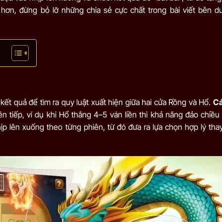
hơn, đừng bỏ lỡ những chia sẻ cực chất trong bài viết bên d
kết quả để tìm ra quy luật xuất hiện giữa hai cửa Rồng và Hổ.
Cá
n tiếp, ví dụ khi Hổ thắng 4–5 ván liền thì khả năng đảo chiều
p lên xuống theo từng phiên, từ đó đưa ra lựa chọn hợp lý thay