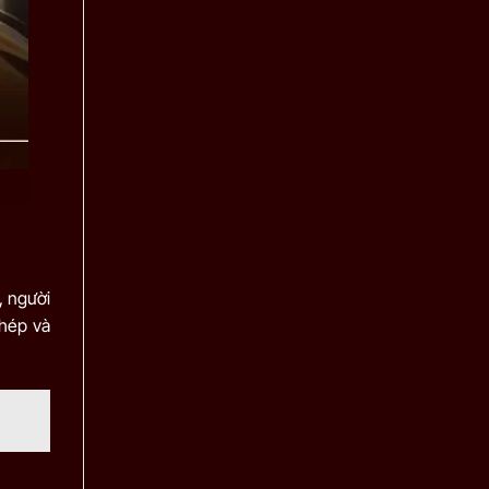
, người
chép và