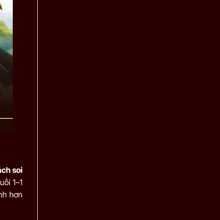
Cá
Jackpot
–
Nghìn
Tuyệt
Tỷ
Chiêu
Săn
Mỹ
Nhân
Ngư
Tại
Sunwin
ch soi
uỗi 1–1
ịnh hơn