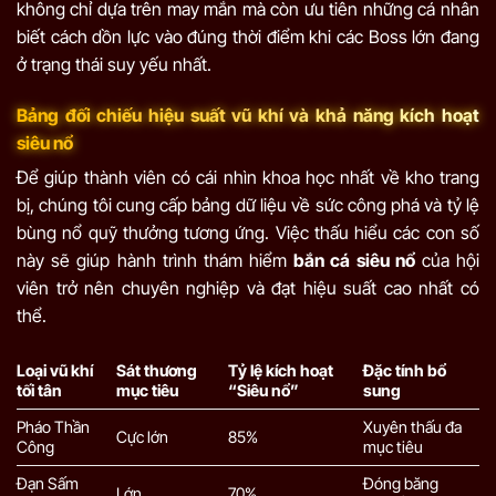
không chỉ dựa trên may mắn mà còn ưu tiên những cá nhân
biết cách dồn lực vào đúng thời điểm khi các Boss lớn đang
ở trạng thái suy yếu nhất.
Bảng đối chiếu hiệu suất vũ khí và khả năng kích hoạt
siêu nổ
Để giúp thành viên có cái nhìn khoa học nhất về kho trang
bị, chúng tôi cung cấp bảng dữ liệu về sức công phá và tỷ lệ
bùng nổ quỹ thưởng tương ứng. Việc thấu hiểu các con số
này sẽ giúp hành trình thám hiểm
bắn cá siêu nổ
của hội
viên trở nên chuyên nghiệp và đạt hiệu suất cao nhất có
thể.
Loại vũ khí
Sát thương
Tỷ lệ kích hoạt
Đặc tính bổ
tối tân
mục tiêu
“Siêu nổ”
sung
Pháo Thần
Xuyên thấu đa
Cực lớn
85%
Công
mục tiêu
Đạn Sấm
Đóng băng
Lớn
70%