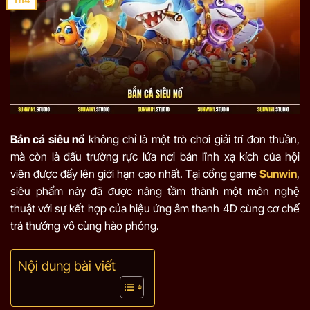
Th4
Bắn cá siêu nổ
không chỉ là một trò chơi giải trí đơn thuần,
mà còn là đấu trường rực lửa nơi bản lĩnh xạ kích của hội
viên được đẩy lên giới hạn cao nhất. Tại cổng game
Sunwin
,
siêu phẩm này đã được nâng tầm thành một môn nghệ
thuật với sự kết hợp của hiệu ứng âm thanh 4D cùng cơ chế
trả thưởng vô cùng hào phóng.
Nội dung bài viết